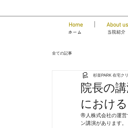
Home
About u
ホーム
​当院紹介
全ての記事
杉並PARK 在宅ク
院長の講
における
帝人株式会社の運営
ン講演があります。