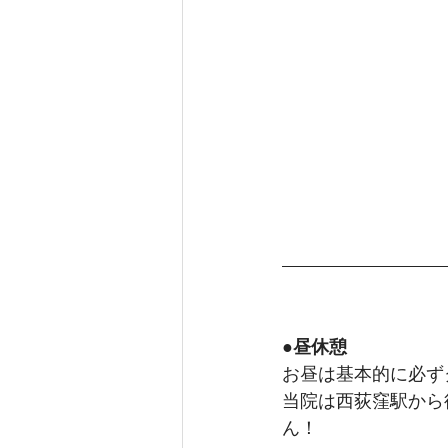
●昼休憩
お昼は基本的に必ず
当院は西荻窪駅から
ん！