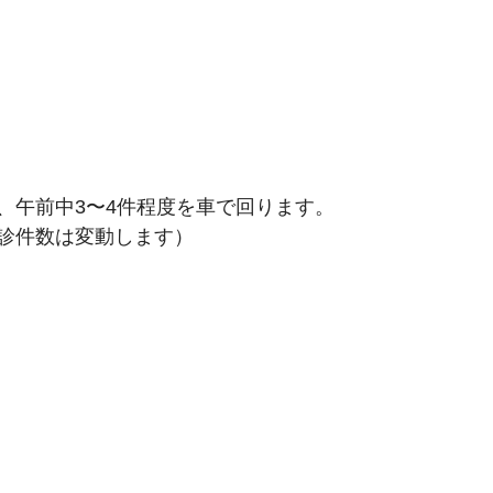
、午前中3〜4件程度を車で回ります。
診件数は変動します）