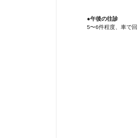
●午後の往診
5〜6件程度、車で